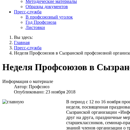
Методические материалы
Образцы документов
Пресс-служба
В профсоюзный уголок
Год Профсоюза
Листовки
Вы здесь:
Главная
Пресс-служба
Неделя Профсоюзов в Сызранской профсоюзной организа
Неделя Профсоюзов в Сызранс
Информация о материале
Автор:
Профсоюз
Опубликовано: 23 ноября 2018
В период с 12 по 16 ноября п
неделя, посвященная празднов
Сызранской организации «Инфо
друг на друга, праздничные ме
старшеклассников, семинар-пр
знаний членов организации о т