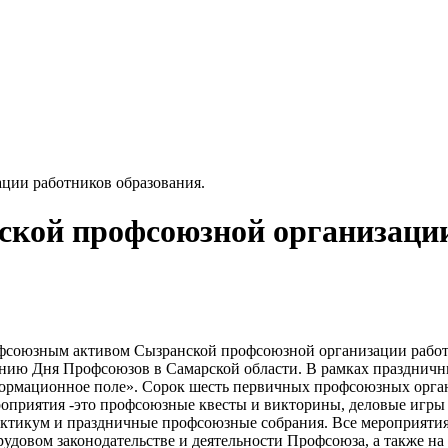
ции работников образования.
кой профсоюзной организации
рофсоюзным активом Сызранской профсоюзной организации работ
анию Дня Профсоюзов в Самарской области. В рамках празднич
рмационное поле». Сорок шесть первичных профсоюзных органи
роприятия -это профсоюзные квесты и викторины, деловые игры
актикум и праздничные профсоюзные собрания. Все мероприятия
рудовом законодательстве и деятельности Профсоюза, а также н