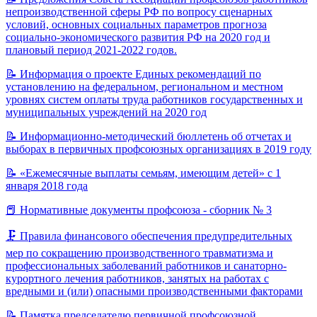
непроизводственной сферы РФ по вопросу сценарных
условий, основных социальных параметров прогноза
социально-экономического развития РФ на 2020 год и
плановый период 2021-2022 годов.
📝
Информация о проекте Единых рекомендаций по
установлению на федеральном, региональном и местном
уровнях систем оплаты труда работников государственных и
муниципальных учреждений на 2020 год
📝
Информационно-методический бюллетень об отчетах и
выборах в первичных профсоюзных организациях в 2019 году
📝
«Ежемесячные выплаты семьям, имеющим детей» с 1
января 2018 года
📕
Нормативные документы профсоюза - сборник № 3
🗜️
Правила финансового обеспечения предупредительных
мер по сокращению производственного травматизма и
профессиональных заболеваний работников и санаторно-
курортного лечения работников, занятых на работах с
вредными и (или) опасными производственными факторами
📝
Памятка председателю первичной профсоюзной