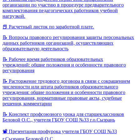
организации по участию в процедуре предварительного
комплектования педагогических работников учебной
нагрузкой.
📕
Расчетный листок по заработной плате.
📝
Вопросы правового регулирования защиты персональных
данных работников организаций, осуществляющих
образовательную деятельность
📝
Рабочее время работников образовательных
учреждений: общие положения и особенности правового
регулирования
📝
Расторжение трудового договора в связи с сокращением
численности или штата работников образовательного
учреждения: общие положения и особенности правового
регулирования, нормативные правовые акты, судебные
решения, комментарии
📝
Конспект профсоюзного урока для старшеклассников
Беловой О.С., учителя ГБОУ СОШ №33 г.о.Сызрань
📽️
Презентация профурока учителя ГБОУ СОШ №33
г.Сызрани Беловой О.С.