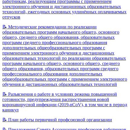
работникам, реализующим программы с применением
электронного обучения и дистанционных образовательных
технологий, ежегодных основных удлинённых оплачиваемых
отпусков
📝
Методические рекомендации по реализации
образовательных программ начального общего, основного
общего, среднего общего образования, образовательных
программ среднего профессионального образования
дополнительных общеобразовательных программ с
применением электронного обучения и дистанционных
образовательных технологий по реализации образовательных
программ начального общего, основного общего, среднего
общего образования, образовательных программ среднего
профессионального образования дополнительных
общеобразовательных программ с применением электронного
обучения и дистанционных образовательных технологий
📝
Разъяснения о работе в условиях режима повышенной
готовности, предупреждения распространения новой
коронавирусной инфекции (2019-nCoV), в том числе в период
каникул
📝
План работы первичной профсоюзной организации
📝
Предложения Совета Ассоциации профсоюзов работников